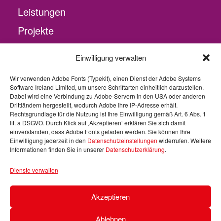
Leistungen
Projekte
Über uns
Einwilligung verwalten
Karriere
Wir verwenden Adobe Fonts (Typekit), einen Dienst der Adobe Systems
Software Ireland Limited, um unsere Schriftarten einheitlich darzustellen.
Dabei wird eine Verbindung zu Adobe-Servern in den USA oder anderen
Legal
Drittländern hergestellt, wodurch Adobe Ihre IP-Adresse erhält.
Rechtsgrundlage für die Nutzung ist Ihre Einwilligung gemäß Art. 6 Abs. 1
lit. a DSGVO. Durch Klick auf ‚Akzeptieren‘ erklären Sie sich damit
einverstanden, dass Adobe Fonts geladen werden. Sie können Ihre
Impressum
Einwilligung jederzeit in den
Datenschutzeinstellungen
widerrufen. Weitere
Informationen finden Sie in unserer
Datenschutzerklärung
.
Datenschutz
AGB
Dienste verwalten
Ethics policy
Akzeptieren
Ablehnen